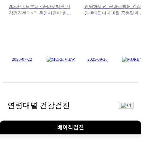
니다.
진료 안내드립니다.
2026년 8월부터 <곧바로병원 건
안녕하세요. 곧바로병원 건
강검진센터>의 운영시간이 변경
진센터입니다10월 공휴일과 
됩니다.기존 운영시간에서 30분
석연휴기간 곧바로병원 건강
을 앞당겨 다음과 같이 운영합니
진센터 진료 시간 안내드립니
다.평일 08:00 ~ 17:00토요일
[ 10월 공휴일 / 추석연휴 진
08:00 ~ 12:00점심시간 13:00 ~
정] 10월 3일(금) 개천절 휴일 
14:00참고하시어 건강검진센터
월 4일(토) 주말 정상 진료 (
이용에 착오 없으시길 바랍니
8시 30분 ~ 오후 12시 30분) 
다.
2026-07-22
6일(월) 추석 휴일 10월 7일
2025-09-26
(화) 추석연휴 휴일 10월 8일
(수) 오전 진료(오전 8시 30분
오후 12시 30분) 10월 9일(목)
글날 휴일병원 내원에 참고
어 편안한 진료 받으시기 바
다.감사합니다.
연령대별 건강검진
베이직검진