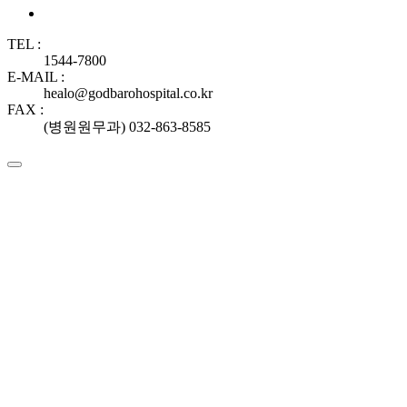
TEL :
1544-7800
E-MAIL :
healo@godbarohospital.co.kr
FAX :
(병원원무과) 032-863-8585