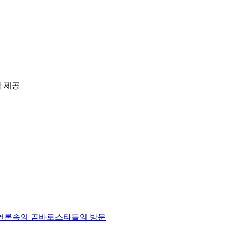
담 제공
언론속의 곧바로
스타들의 방문