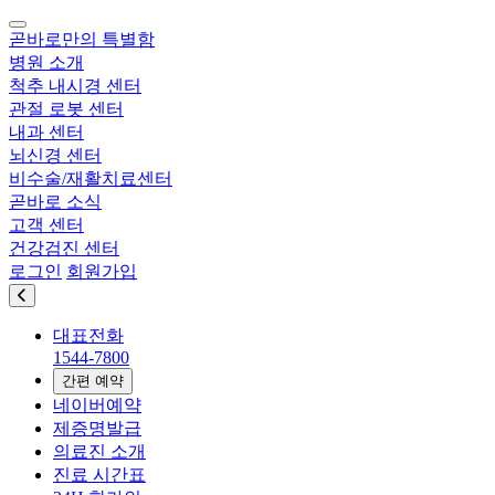
곧바로만의 특별함
병원 소개
척추 내시경 센터
관절 로봇 센터
내과 센터
뇌신경 센터
비수술/재활치료센터
곧바로 소식
고객 센터
건강검진 센터
로그인
회원가입
대표전화
1544-7800
간편 예약
네이버예약
제증명발급
의료진 소개
진료 시간표