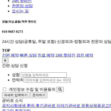
24H 핫라인
전문의 상담
오시는 길
관절(외상,골절)/척추 핫라인
010-9687-8275
24시간 상담(공휴일, 주말 포함) 신경외과·정형외과 전문의 상
TOP
간편 예약
빠른 상담
진료 예약
24H 핫라인
검진 예약
간편 상담 신청
성함
연락처
개인정보 수집 및 이용동의
자세히 입력하기
문의하기
곧바로 소식
공지사항
생생 환자 후기
곧바로 이야기
곧바로 유튜브
채용공고
로그인
회원가입