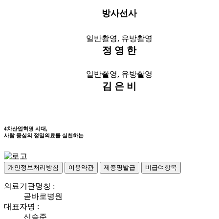
방사선사
일반촬영, 유방촬영
정 영 한
일반촬영, 유방촬영
김 은 비
4차산업혁명 시대,
사람 중심의 정밀의료를 실천하는
개인정보처리방침
이용약관
제증명발급
비급여항목
의료기관명칭 :
곧바로병원
대표자명 :
신승준