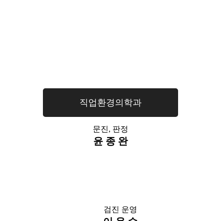
병원장
신승준
직업환경의학과
문진, 판정
윤 종 완
검진 팀장
검진 운영